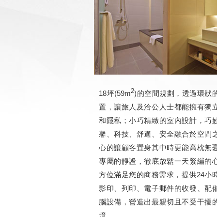
2
18坪(59m
)的空間規劃，透過環狀
置，讓旅人及洽公人士都能擁有獨
和隱私；小巧精緻的室內設計，巧
馨、科技、舒適、安全融合於空間
心的讓顧客置身其中時更能高枕無
專屬的靜謐，徹底放鬆一天緊繃的
方位滿足您的商務需求，提供24小
影印、列印、電子郵件的收發、配
腦設備，營造出最親切且不受干擾
境。