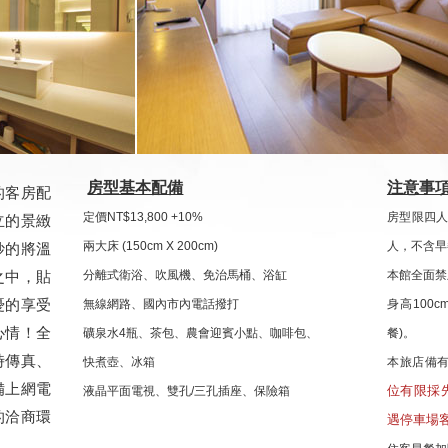
房型基本配備
注意事
的客房配
定價NT$13,800 +10%
房型限四
立的景緻
兩大床 (150cm X 200cm)
人，不含早
妙的將溫
之中，貼
分離式衛浴、吹風機、免治馬桶、浴缸
本館全面禁
憂的享受
無線網路、國內市內電話撥打
身高100c
心情！全
礦泉水4瓶、茶包、農會迎賓小點、咖啡包、
餐)
。
時傳真、
快煮壺、冰箱
本旅店備
備上網電
位有限採
液晶平面電視、雙孔/三孔插座、保險箱
的洽商環
遇停車場