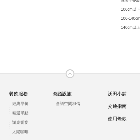
住客早餐加
100cm以
100-140cm
140cm以上
餐飲服務
會議設施
沃田小舖
經典早餐
會議空間租借
交通指南
精選單點
使用條款
辦桌饗宴
太陽咖啡