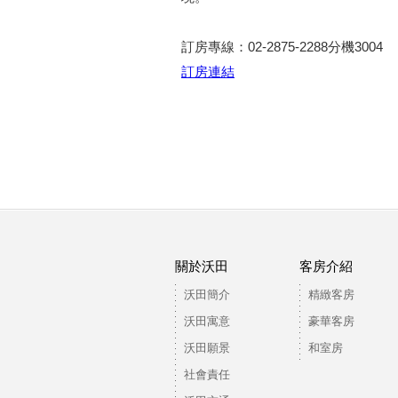
訂房專線：02-2875-2288分機3004
訂房連結
關於沃田
客房介紹
沃田簡介
精緻客房
沃田寓意
豪華客房
沃田願景
和室房
社會責任