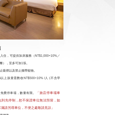
項
人入住，
可提供加床服務（NT$1,000+10%／
餐），至多可加1張。
止吸煙以及禁止攜帶寵物。
m以上孩童需酌收NT$500+10% /人 (不含早
「旅店停車場車
有免費停車場，數量有限。
先到先停制，恕不保證車位無法預留，如
客滿請另尋車位，不便之處敬請見諒」